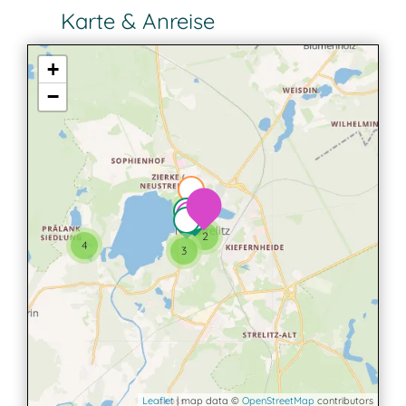
Karte & Anreise
+
−
2
2
4
3
Leaflet
| map data ©
OpenStreetMap
contributors