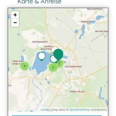
Karte & Anreise
+
−
2
2
4
3
Leaflet
| map data ©
OpenStreetMap
contributors