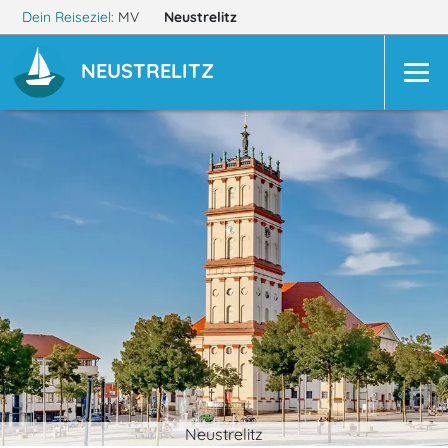
Dein Reiseziel:
MV
Neustrelitz
NEUSTRELITZ
Neustrelitz