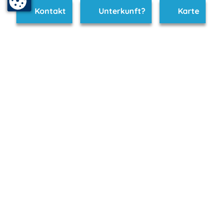
Kontakt
Unterkunft?
Karte
www.neustrelitz.m-vp.de ist Teil von
mvp.de - Urlaub & Freizeit
© 2026
MANET Marketing GmbH
Newsletter
Bleib auf dem Laufenden!