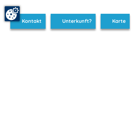
Kontakt
Unterkunft?
Karte
www.neustrelitz.m-vp.de ist Teil von
mvp.de - Urlaub & Freizeit
© 2026
MANET Marketing GmbH
Newsletter