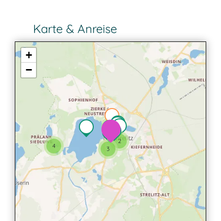
Karte & Anreise
+
−
2
2
4
3