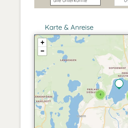
09
Karte & Anreise
+
−
4