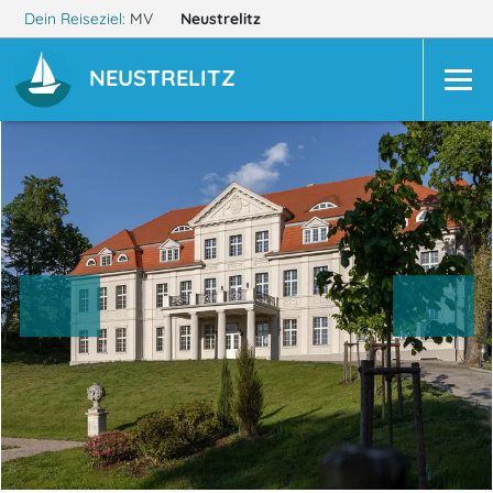
Dein Reiseziel:
MV
Neustrelitz
NEUSTRELITZ