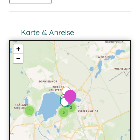
Karte & Anreise
+
−
2
2
4
3