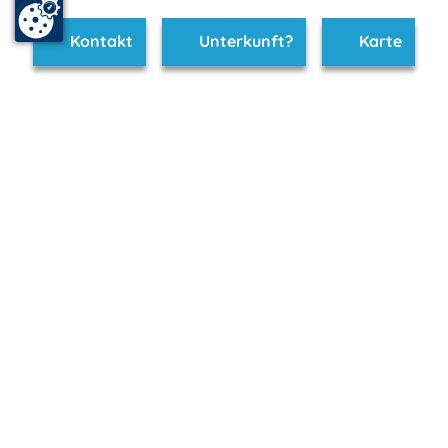
Kontakt
Unterkunft?
Karte
www.neustrelitz.m-vp.de ist Teil von
mvp.de - Urlaub & Freizeit
© 2026
MANET Marketing GmbH
Newsletter
Bleib auf dem Laufenden!