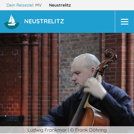
Dein Reiseziel:
MV
Neustrelitz
NEUSTRELITZ
Ludwig Frankmar | © Frank Döhring