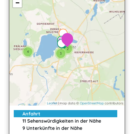
−
2
2
4
3
Leaflet
| map data ©
OpenStreetMap
contributors
Anfahrt
11 Sehenswürdigkeiten in der Nähe
9 Unterkünfte in der Nähe