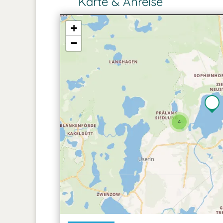
Karte & Anreise
+
−
4