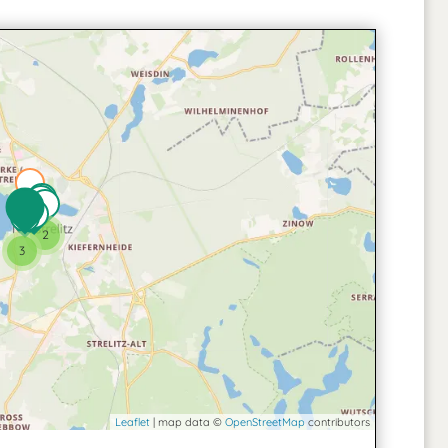
2
2
3
Leaflet
| map data ©
OpenStreetMap
contributors