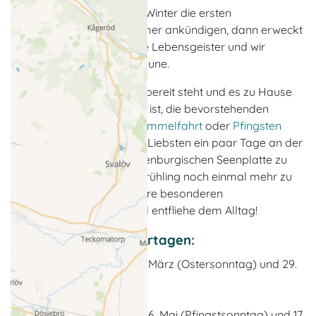
Wenn nach einem langen Winter die ersten
Sonnenstrahlen den Sommer ankündigen, dann erweckt
das in jedem von uns neue Lebensgeister und wir
bekommen sofort gute Laune.
Auch wenn die Osterdeko bereit steht und es zu Hause
bekanntlich am schönsten ist, die bevorstehenden
Feiertage
Ostern
,
Christi Himmelfahrt
oder
Pfingsten
bieten sich an, um mit den Liebsten ein paar Tage an der
Ostsee oder an der Mecklenburgischen Seenplatte zu
verbringen und dort den Frühling noch einmal mehr zu
genießen. Schaue Dir unsere besonderen
Feiertagsangebote an und entfliehe dem Alltag!
Angebote zu den Feiertagen:
Angebote über Ostern:
28. März (Ostersonntag) und 29.
März 2027 (Ostermontag)
Angebote über Pfingsten
: 16. Mai (Pfingstsonntag) und 17.