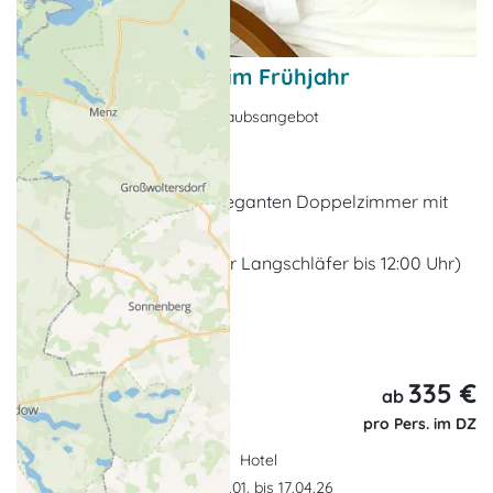
Schnupperwellness im Frühjahr
Wellnessangebot, Kurzurlaubsangebot
Ostseebad Kühlungsborn
2 x Übernachtung im eleganten Doppelzimmer mit
Balkon/Terrasse
2 x Frühstücksbuffet (für Langschläfer bis 12:00 Uhr)
2 x Halbpensionsmenü
... weitere Leistungen
335 €
3 Tage,
ab
2 Nächte
pro Pers. im DZ
Hotel
Gültigkeit: 02.01. bis 17.04.26