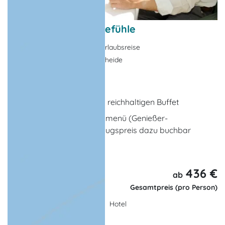
7 Nächte Frühlingsgefühle
Nebensaison-Angebote, Urlaubsreise
Warnemünde-Markgrafenheide
7 x Übernachtungen
inklusive Frühstück vom reichhaltigen Buffet
Abendessen als 3-Gangmenü (Genießer-
Halbpension) zum Vorzugspreis dazu buchbar
... weitere Leistungen
436 €
8 Tage,
ab
7 Nächte
Gesamtpreis (pro Person)
Hotel