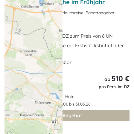
Eine Kennenlernwoche im Frühjahr
Nebensaison-Angebote, Urlaubsreise, Rabattangebot
Ostseebad Kühlungsborn
7 x Übernachtungen im DZ zum Preis von 6 ÜN
Übernachtung wahlweise mit Frühstücksbuffet oder
Halbpension
in allen Kategorien buchbar
510 €
8 Tage,
ab
7 Nächte
pro Pers. im DZ
Hotel
Gültigkeit: 02.01. bis 31.05.26
zum Angebot