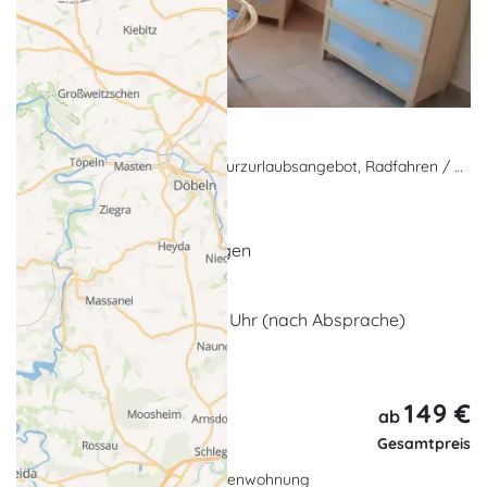
Angebot Frühjahr
Nebensaison-Angebote, Kurzurlaubsangebot, Radfahren / Fahrradurlaub
Seebad Heringsdorf
3 x bis 7 x Übernachtungen
Nutzung 2er Fahrräder
Late Checkout bis 16.00 Uhr (nach Absprache)
... weitere Leistungen
149 €
4 Tage,
ab
3 Nächte
Gesamtpreis
Ferienwohnung