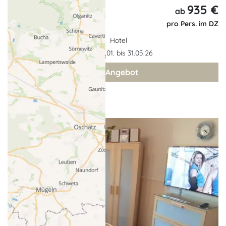
935 €
15 Tage,
ab
14 Nächte
pro Pers. im DZ
Hotel
Gültigkeit: 02.01. bis 31.05.26
zum Angebot