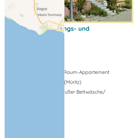
Arrangement Frühlings- und
Herbstwochenende
Kurzurlaubsangebot
Waren (Müritz)
4 x Übernachtung im 2-Raum-Appartement
im Zentrum von Waren (Müritz)
inklusive aller Kosten (außer Bettwäsche/
Handtücher)
... weitere Leistungen
5 Tage,
4 Nächte