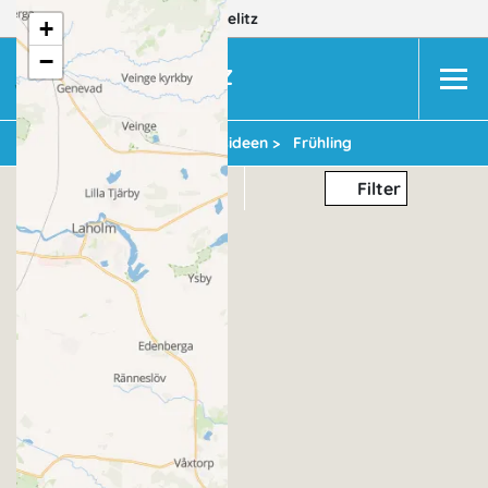
Dein Reiseziel:
MV
Neustrelitz
+
−
NEUSTRELITZ
Urlaubsideen >
Frühling
Thema
Filter