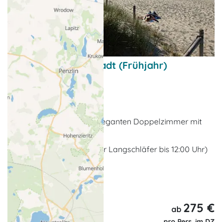
Mal raus aus der Stadt (Frühjahr)
Kurzurlaubsangebot
Ostseebad Kühlungsborn
2 x Übernachtung im eleganten Doppelzimmer mit
Balkon/ Terrasse
2 x Frühstücksbuffet (für Langschläfer bis 12:00 Uhr)
Welcome Drink
... weitere Leistungen
275 €
3 Tage,
ab
2 Nächte
pro Pers. im DZ