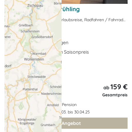
Angebote für den Frühling
Nebensaison-Angebote, Urlaubsreise, Radfahren / Fahrradurlaub
Ostseebad Heringsdorf
2 x bis 7 x Übernachtungen
inklusive Rabatt auf den Saisonpreis
inklusive Frühstück
... weitere Leistungen
159 €
ab
Gesamtpreis
Pension
Gültigkeit: 27.03. bis 30.04.25
zum Angebot