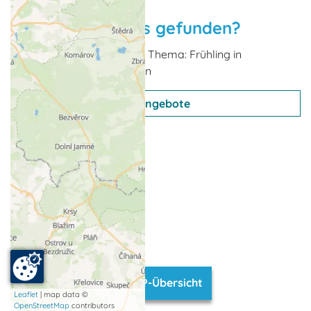
Nichts passendes gefunden?
Weitere Urlaubsideen zum Thema: Frühling in
Mecklenburg-Vorpommern
Angebote
TOP-Übersicht
Leaflet
| map data ©
OpenStreetMap
contributors