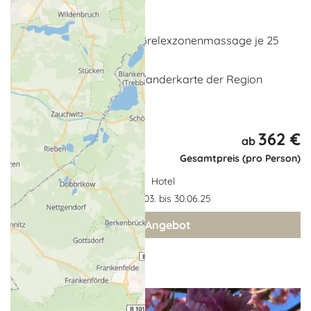
5 x Übernachtungen
1 x Aromaöl- und 1 x Fußrelexzonenmassage je 25
min.
Leihfahrrad für 1 Tag, Wanderkarte der Region
... weitere Leistungen
362 €
6 Tage,
ab
5 Nächte
Gesamtpreis (pro Person)
Hotel
Gültigkeit: 01.03. bis 30.06.25
zum Angebot