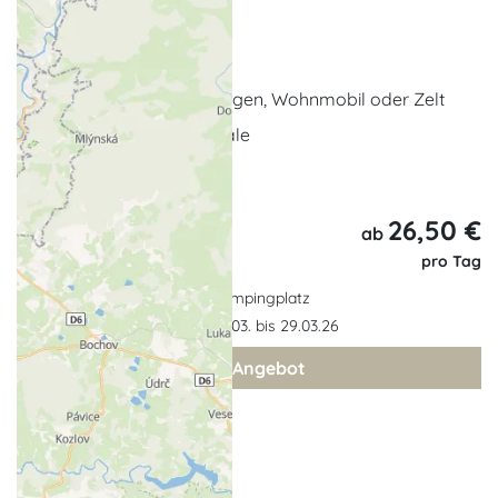
Graal-Müritz
2 Erwachsene
Standplatz für Wohnwagen, Wohnmobil oder Zelt
Günstige Tagespauschale
... weitere Leistungen
26,50 €
ab
pro Tag
Campingplatz
Gültigkeit: 20.03. bis 29.03.26
zum Angebot