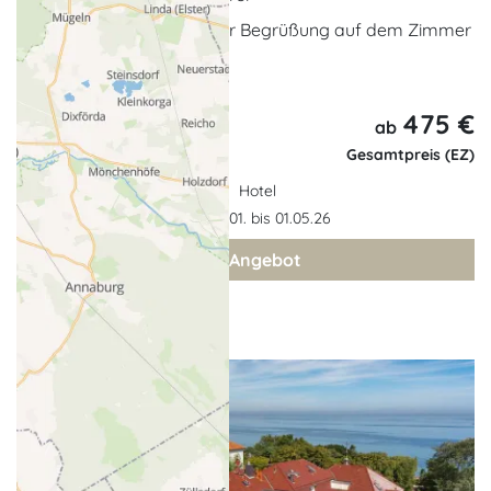
1 x Frischer Obstkorb zur Begrüßung auf dem Zimmer
... weitere Leistungen
475 €
6 Tage,
ab
5 Nächte
Gesamtpreis (EZ)
Hotel
Gültigkeit: 01.01. bis 01.05.26
zum Angebot