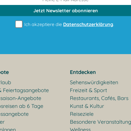
Jetzt Newsletter
abonnieren
Ich akzeptiere die
Datenschutzerklärung
.
ote
Entdecken
rlaub
Sehenswürdigkeiten
& Feiertagsangebote
Freizeit & Sport
saison-Angebote
Restaurants, Cafés, Bars
sreisen ab 6 Tage
Kunst & Kultur
essangebote
Reiseziele
ter
Besondere Veranstaltun
 planen
Wellness