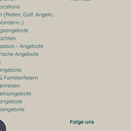
ocations
t (Reiten, Golf, Angeln,
andern...)
gsangebote
achten
saison - Angebote
rische Angebote
n
angebote
& Familienfeiern
enreisen
eitsangebote
rangebote
nangebote
Folge uns