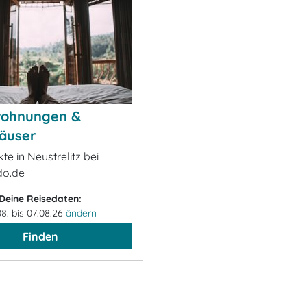
wohnungen &
äuser
kte in Neustrelitz bei
o.de
Deine Reisedaten:
08. bis 07.08.26
ändern
Finden