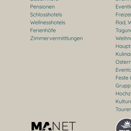
Pensionen
Eventl
Schlosshotels
Freizei
Wellnesshotels
Rad, W
Ferienhöfe
Tagun
Zimmervermittlungen
Weihn
Haupt
Kulina
Oster
Event
Feste 
Grupp
Hochz
Kultu
Toure