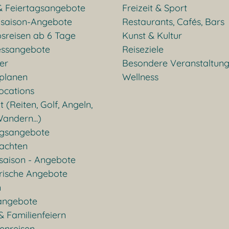
& Feiertagsangebote
Freizeit & Sport
saison-Angebote
Restaurants, Cafés, Bars
sreisen ab 6 Tage
Kunst & Kultur
essangebote
Reiseziele
ter
Besondere Veranstaltun
 planen
Wellness
ocations
t (Reiten, Golf, Angeln,
andern...)
gsangebote
achten
saison - Angebote
rische Angebote
n
angebote
& Familienfeiern
enreisen