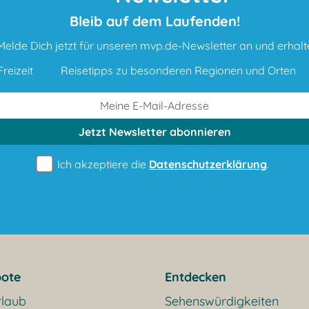
Bleib auf dem Laufenden!
Melde Dich jetzt für unseren mvp.de-Newsletter an und erhalt
reizeit
Reisetipps zu besonderen Regionen und Orten
Jetzt Newsletter
abonnieren
Ich akzeptiere die
Datenschutzerklärung
.
ote
Entdecken
rlaub
Sehenswürdigkeiten