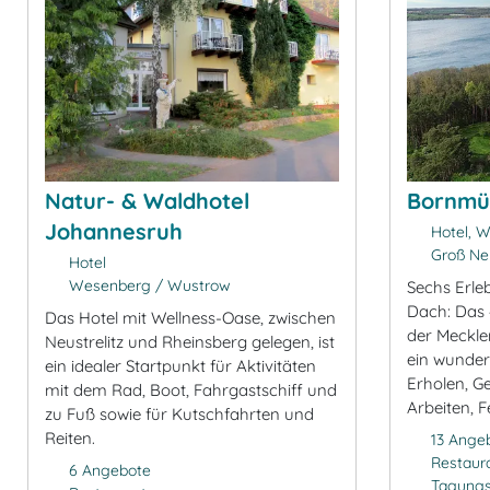
Natur- & Waldhotel
Bornmü
Johannesruh
Hotel, W
Groß N
Hotel
Wesenberg / Wustrow
Sechs Erle
Dach: Das 
Das Hotel mit Wellness-Oase, zwischen
der Meckle
Neustrelitz und Rheinsberg gelegen, ist
ein wunde
ein idealer Startpunkt für Aktivitäten
Erholen, G
mit dem Rad, Boot, Fahrgastschiff und
Arbeiten, F
zu Fuß sowie für Kutschfahrten und
Reiten.
13 Ange
Restaur
6 Angebote
Tagung