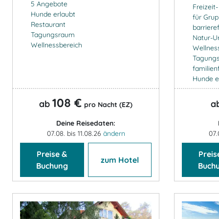
5 Angebote
Freizeit
Hunde erlaubt
für Gru
Restaurant
barrieref
Tagungsraum
Natur-U
Wellnessbereich
Wellnes
Tagung
familien
Hunde e
108 €
ab
a
pro Nacht (EZ)
Deine Reisedaten:
07.08. bis 11.08.26
ändern
07.
Preise &
Preis
zum Hotel
Buchung
Buch