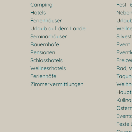
Camping
Fest- 
Hotels
Neben
Ferienhäuser
Urlaub
Urlaub auf dem Lande
Welln
Seminarhäuser
Silves
Bauernhöfe
Event
Pensionen
Eventl
Schlosshotels
Freizei
Wellnesshotels
Rad, W
Ferienhöfe
Tagun
Zimmervermittlungen
Weihn
Haupt
Kulina
Oster
Event
Feste 
Grupp