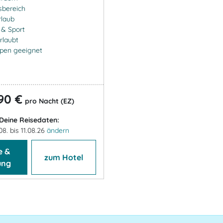
sbereich
rlaub
- & Sport
rlaubt
ppen geeignet
90 €
pro Nacht (EZ)
Deine Reisedaten:
08. bis 11.08.26
ändern
e &
zum Hotel
ung