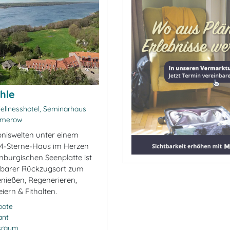
hle
ellnesshotel, Seminarhaus
emerow
bniswelten unter einem
4-Sterne-Haus im Herzen
nburgischen Seenplatte ist
rbarer Rückzugsort zum
enießen, Regenerieren,
eiern & Fithalten.
bote
ant
sraum