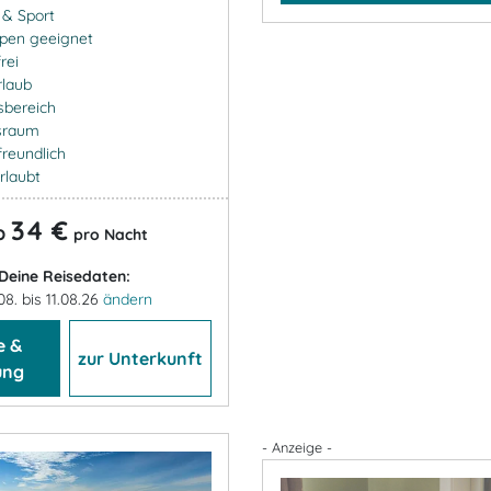
- & Sport
ppen geeignet
rei
rlaub
sbereich
sraum
freundlich
rlaubt
34 €
b
pro Nacht
Deine Reisedaten:
08. bis 11.08.26
ändern
e &
zur Unterkunft
ung
- Anzeige -