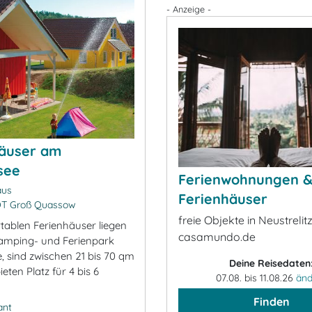
- Anzeige -
häuser am
see
Ferienwohnungen 
aus
Ferienhäuser
OT Groß Quassow
freie Objekte in Neustrelitz
tablen Ferienhäuser liegen
casamundo.de
amping- und Ferienpark
, sind zwischen 21 bis 70 qm
Deine Reisedaten
eten Platz für 4 bis 6
07.08. bis 11.08.26
änd
Finden
ant