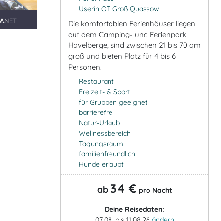
Userin OT Groß Quassow
Die komfortablen Ferienhäuser liegen
auf dem Camping- und Ferienpark
Havelberge, sind zwischen 21 bis 70 qm
groß und bieten Platz für 4 bis 6
Personen.
Restaurant
Freizeit- & Sport
für Gruppen geeignet
barrierefrei
Natur-Urlaub
Wellnessbereich
Tagungsraum
familienfreundlich
Hunde erlaubt
34 €
ab
pro Nacht
Deine Reisedaten:
07.08. bis 11.08.26
ändern