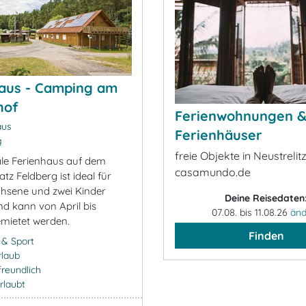
aus - Camping am
hof
Ferienwohnungen 
aus
Ferienhäuser
g
freie Objekte in Neustrelitz
ale Ferienhaus auf dem
casamundo.de
z Feldberg ist ideal für
hsene und zwei Kinder
Deine Reisedaten
nd kann von April bis
07.08. bis 11.08.26
änd
mietet werden.
Finden
- & Sport
rlaub
freundlich
rlaubt