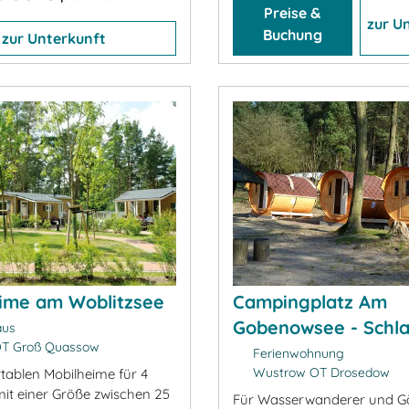
Preise &
zur U
Buchung
zur Unterkunft
ime am Woblitzsee
Campingplatz Am
Gobenowsee - Schla
aus
OT Groß Quassow
Ferienwohnung
Wustrow OT Drosedow
tablen Mobilheime für 4
it einer Größe zwischen 25
Für Wasserwanderer und Gä