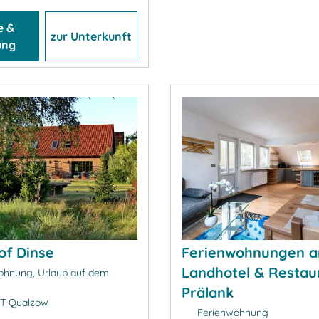
e &
zur Unterkunft
ung
of Dinse
Ferienwohnungen 
Landhotel & Restau
hnung, Urlaub auf dem
Prälank
T Qualzow
Ferienwohnung