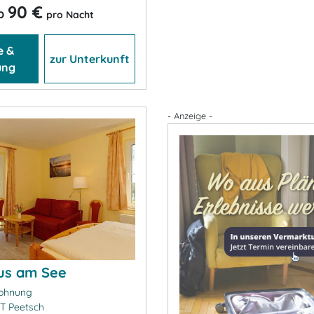
90 €
b
pro Nacht
e &
zur Unterkunft
ung
- Anzeige -
us am See
ohnung
T Peetsch