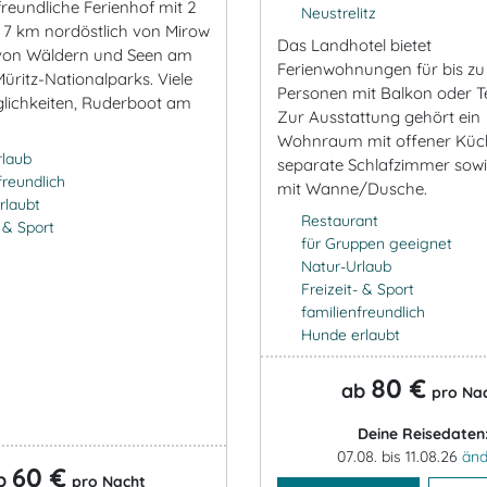
freundliche Ferienhof mit 2
Neustrelitz
t 7 km nordöstlich von Mirow
Das Landhotel bietet
on Wäldern und Seen am
Ferienwohnungen für bis zu
üritz-Nationalparks. Viele
Personen mit Balkon oder T
glichkeiten, Ruderboot am
Zur Ausstattung gehört ein
Wohnraum mit offener Küc
rlaub
separate Schlafzimmer sowi
freundlich
mit Wanne/Dusche.
rlaubt
Restaurant
- & Sport
für Gruppen geeignet
Natur-Urlaub
Freizeit- & Sport
familienfreundlich
Hunde erlaubt
80 €
ab
pro Na
Deine Reisedaten
07.08. bis 11.08.26
änd
60 €
b
pro Nacht