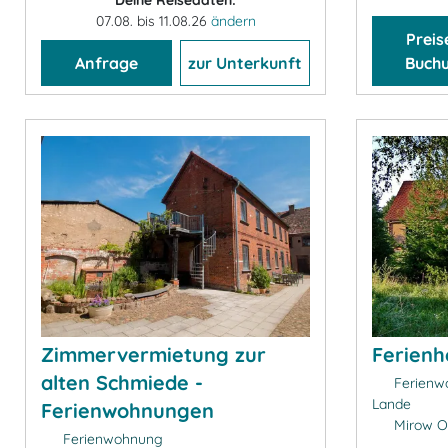
07.08. bis 11.08.26
ändern
Preis
Anfrage
zur Unterkunft
Buch
Zimmervermietung zur
Ferienh
alten Schmiede -
Ferienwo
Lande
Ferienwohnungen
Mirow O
Ferienwohnung