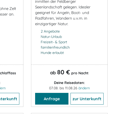
inmitten der Feldberger
Seenlandschaft gelegen. Idealer
ohne Zelt
geeignet für Angeln, Boot- und
ässer an.
Radfahren, Wandern u.v.m. in
einzigartiger Natur.
2 Angebote
Natur-Urlaub
Freizeit- & Sport
familienfreundlich
Hunde erlaubt
80 €
ab
chlaffass
pro Nacht
:
Deine Reisedaten:
ern
07.08. bis 11.08.26
ändern
nterkunft
Anfrage
zur Unterkunft