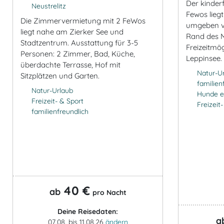
Der kinder
Neustrelitz
Fewos lieg
Die Zimmervermietung mit 2 FeWos
umgeben v
liegt nahe am Zierker See und
Rand des M
Stadtzentrum. Ausstattung für 3-5
Freizeitmö
Personen: 2 Zimmer, Bad, Küche,
Leppinsee.
überdachte Terrasse, Hof mit
Natur-U
Sitzplätzen und Garten.
familien
Natur-Urlaub
Hunde e
Freizeit- & Sport
Freizeit
familienfreundlich
40 €
ab
pro Nacht
Deine Reisedaten:
a
07.08. bis 11.08.26
ändern