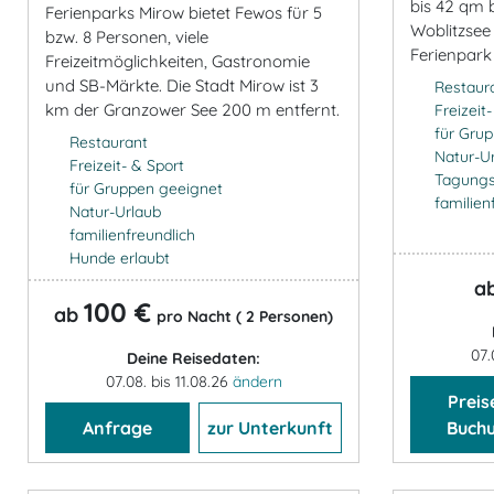
bis 42 qm 
Ferienparks Mirow bietet Fewos für 5
Woblitzse
bzw. 8 Personen, viele
Ferienpark
Freizeitmöglichkeiten, Gastronomie
und SB-Märkte. Die Stadt Mirow ist 3
Restaur
km der Granzower See 200 m entfernt.
Freizeit
für Gru
Restaurant
Natur-U
Freizeit- & Sport
Tagung
für Gruppen geeignet
familien
Natur-Urlaub
familienfreundlich
Hunde erlaubt
a
100 €
ab
pro Nacht ( 2 Personen)
07.
Deine Reisedaten:
07.08. bis 11.08.26
ändern
Preis
Anfrage
zur Unterkunft
Buch