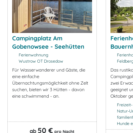
Campingplatz Am
Ferienh
Gobenowsee - Seehütten
Bauern
Ferienwohnung
Ferienh
Wustrow OT Drosedow
Feldber
Für Wasserwanderer und Gäste, die
Das rustik
eine einfache
Campingplat
Übernachtungsmöglichkeit ohne Zelt
zwei Erwac
suchen, bieten wir 3 Hütten - davon
geeignet u
eine schwimmend - an.
Oktober ge
Freizeit
Natur-U
familien
Hunde e
50 €
ab
pro Nacht