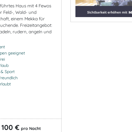
eführtes Haus mit 4 Fewos
r Feld-, Wald- und
haft, einem Mekka für
uchende. Freizeitangebot:
adeln, rudern, angeln und
ant
ppen geeignet
rei
rlaub
- & Sport
freundlich
rlaubt
100 €
b
pro Nacht