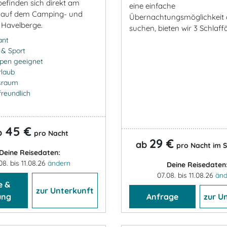
befinden sich direkt am
eine einfache
e auf dem Camping- und
Übernachtungsmöglichkeit 
 Havelberge.
suchen, bieten wir 3 Schlaff
ant
- & Sport
ppen geeignet
rlaub
sraum
freundlich
45 €
b
pro Nacht
29 €
ab
pro Nacht im S
Deine Reisedaten:
08. bis 11.08.26
ändern
Deine Reisedaten
07.08. bis 11.08.26
änd
e &
zur Unterkunft
ung
Anfrage
zur U