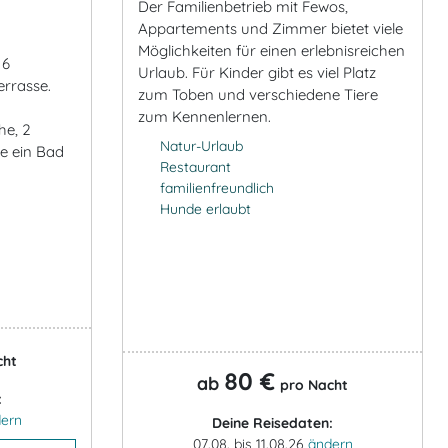
Der Familienbetrieb mit Fewos,
Appartements und Zimmer bietet viele
Möglichkeiten für einen erlebnisreichen
 6
Urlaub. Für Kinder gibt es viel Platz
errasse.
zum Toben und verschiedene Tiere
zum Kennenlernen.
he, 2
Natur-Urlaub
e ein Bad
Restaurant
familienfreundlich
Hunde erlaubt
cht
80 €
ab
pro Nacht
:
ern
Deine Reisedaten:
07.08. bis 11.08.26
ändern