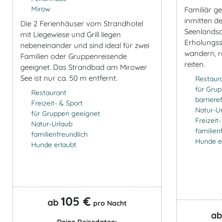
Mirow
Familiär g
inmitten de
Die 2 Ferienhäuser vom Strandhotel
Seenlandsc
mit Liegewiese und Grill liegen
Erholungss
nebeneinander und sind ideal für zwei
wandern, r
Familien oder Gruppenreisende
reiten.
geeignet. Das Strandbad am Mirower
See ist nur ca. 50 m entfernt.
Restaur
für Gru
Restaurant
barrieref
Freizeit- & Sport
Natur-U
für Gruppen geeignet
Freizeit
Natur-Urlaub
familien
familienfreundlich
Hunde e
Hunde erlaubt
105 €
ab
pro Nacht
a
Deine Reisedaten: