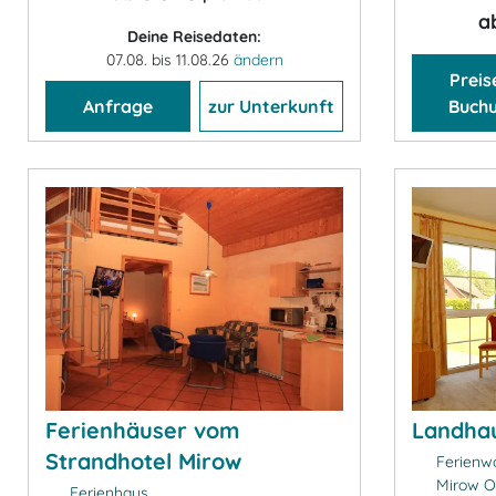
a
Deine Reisedaten:
07.08. bis 11.08.26
ändern
Preis
Anfrage
zur Unterkunft
Buch
Ferienhäuser vom
Landha
Strandhotel Mirow
Ferienw
Mirow O
Ferienhaus